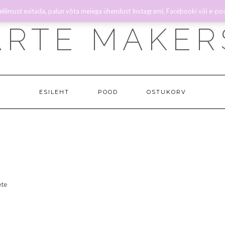
tellimust esitada, palun võta meiega ühendust Instagrami, Facebooki või e-pos
ARTE MAKER
ESILEHT
POOD
OSTUKORV
ete