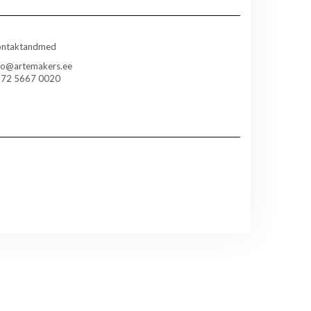
ontaktandmed
fo@artemakers.ee
372 5667 0020