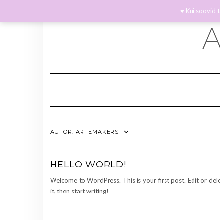
Skip
♥ Kui soovid 
to
content
AUTOR:
ARTEMAKERS
HELLO WORLD!
Welcome to WordPress. This is your first post. Edit or del
it, then start writing!