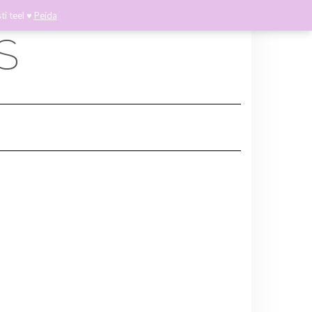
ti teel ♥
Peida
INSTAGRAM
FACEBOOK
S