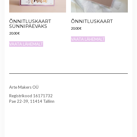
ÕNNITLUSKAART
ÕNNITLUSKAART
SÜNNIPÄEVAKS
20.00
€
20.00
€
VAATA LÄHEMALT
VAATA LÄHEMALT
Arte Makers OÜ
Registrikood 16171732
Pae 22-39, 11414 Tallinn