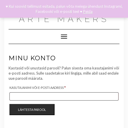
INSTAGRAM
FACEBOOK
Skip
Toggle
♥ Kui soovid tellimust esitada, palun võta meiega ühendust Instagrami,
to
header
Facebooki või e-posti teel ♥
Peida
content
ARTE MAKERS
Toggle Navigation
MINU KONTO
Kaotasid või unustasid parooli? Palun sisesta oma kasutajanimi või
e-posti aadress. Sulle saadetakse kiri lingiga, mille abil saad endale
uue parooli määrata.
NÕUTUD
KASUTAJANIMI VÕI E-POSTI AADRESS
*
LÄHTESTA PAROOL